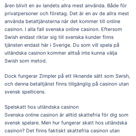
åren blivit en av landets allra mest använda. Både för
privatpersoner och företag. Det är en av de allra mest
använda betaltjänsterna när det kommer till online
casinon. I alla fall svenska online casinon. Eftersom
Swish endast riktar sig till svenska kunder finns
tjänsten endast här i Sverige. Du som vill spela på
utländska casinon kommer alltså inte kunna välja
Swish som metod.
Dock fungerar Zimpler på ett liknande sätt som Swish,
och denna betaltjänst finns tillgänglig på casinon utan
svensk spellicens.
Spelskatt hos utländska casinon
Svenska online casinon är alltid skattefria för dig som
svensk spelare. Men hur fungerar skatt hos utländska
casinon? Det finns faktiskt skattefria casinon utan