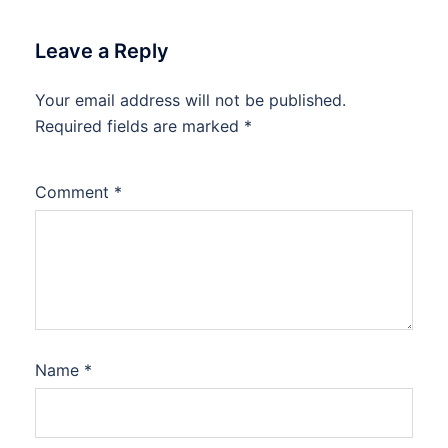
Leave a Reply
Your email address will not be published.
Required fields are marked
*
Comment
*
Name
*