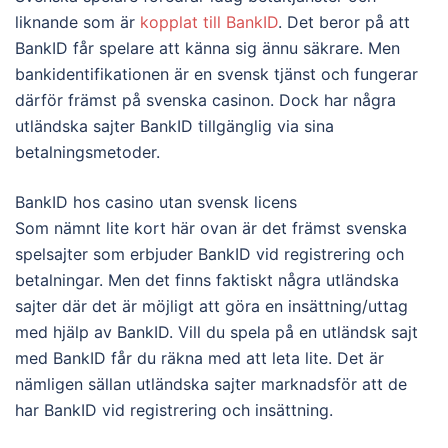
liknande som är
kopplat till BankID
. Det beror på att
BankID får spelare att känna sig ännu säkrare. Men
bankidentifikationen är en svensk tjänst och fungerar
därför främst på svenska casinon. Dock har några
utländska sajter BankID tillgänglig via sina
betalningsmetoder.
BankID hos casino utan svensk licens
Som nämnt lite kort här ovan är det främst svenska
spelsajter som erbjuder BankID vid registrering och
betalningar. Men det finns faktiskt några utländska
sajter där det är möjligt att göra en insättning/uttag
med hjälp av BankID. Vill du spela på en utländsk sajt
med BankID får du räkna med att leta lite. Det är
nämligen sällan utländska sajter marknadsför att de
har BankID vid registrering och insättning.