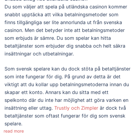
Du som väljer att spela på utländska casinon kommer
snabbt upptäcka att vilka betalningsmetoder som
finns tillgängliga ser lite annorlunda ut från svenska
casinon. Men det betyder inte att betalningsmetoder
som erbjuds är sämre. Du som spelar kan hitta
betaltjänster som erbjuder dig snabba och helt säkra
insättningar och utbetalningar.
Som svensk spelare kan du dock stöta på betaltjänster
som inte fungerar för dig. På grund av detta är det
viktigt att du kollar upp betalningsmetoderna innan du
skapar ett konto. Annars kan du sitta med ett
spelkonto där du inte har möjlighet att göra varken en
insättning eller uttag.
Trustly och Zimpler
är dock två
betaltjänster som oftast fungerar för dig som svensk
spelare.
read more