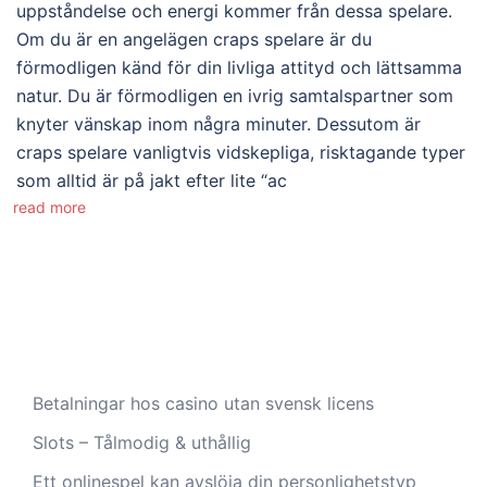
uppståndelse och energi kommer från dessa spelare.
Om du är en angelägen craps spelare är du
förmodligen känd för din livliga attityd och lättsamma
natur. Du är förmodligen en ivrig samtalspartner som
knyter vänskap inom några minuter. Dessutom är
craps spelare vanligtvis vidskepliga, risktagande typer
som alltid är på jakt efter lite “ac
read more
Betalningar hos casino utan svensk licens
Slots – Tålmodig & uthållig
Ett onlinespel kan avslöja din personlighetstyp