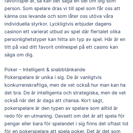
favoritspel är, så kan det säga en del om dig som
person. Som spelare dras vi till spel som får oss att
känna oss levande och som låter oss utöva våra
individuella styrkor. Lyckligtvis erbjuder dagens
casinon ett varierat utbud av spel där flertalet olika
personlighetstyper kan hitta sin typ av spel. Här är en
titt på vad ditt favorit onlinespel på ett casino kan
säga om dig.
Poker – Intelligent & snabbtänkande
Pokerspelare är unika i sig. De är vanligtvis
konkurrenskraftiga, men de vet också hur man kan ha
det bra. De är intelligenta och strategiska, men de vet
också när det är dags att chansa. Kort sagt,
pokerspelare är den typen av spelare som alltid är
redo för en utmaning. Oavsett om det är att spela för
pengar eller bara för spelandet i sig finns det oftast tid
för en pokerspelare att spela poker. Det är det som